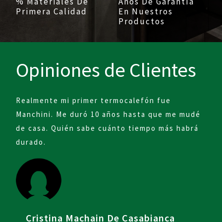
% Materiales De
Años De Garantía
Primera Calidad
En Nuestros
Productos
Opiniones de Clientes
Exce
Realmente mi primer termocalefón fue
aten
Manchini. Me duró 10 años hasta que me mudé
de casa. Quién sabe cuánto tiempo más habrá
durado.
Cristina Machain De Casabianca